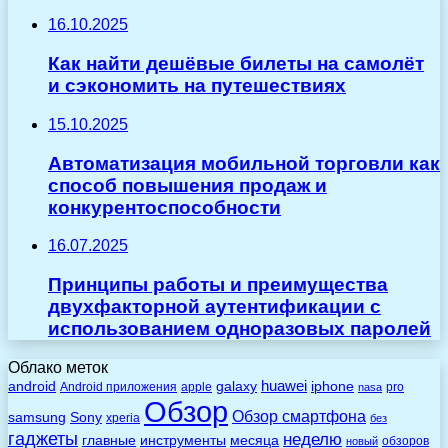
16.10.2025
Как найти дешёвые билеты на самолёт
и сэкономить на путешествиях
15.10.2025
Автоматизация мобильной торговли как
способ повышения продаж и
конкурентоспособности
16.07.2025
Принципы работы и преимущества
двухфакторной аутентификации с
использованием одноразовых паролей
Облако меток
huawei
android
galaxy
iphone
Android приложения
apple
pro
nasa
Обзор
Обзор смартфона
Sony
samsung
xperia
без
гаджеты
неделю
главные
инструменты
месяца
обзоров
новый