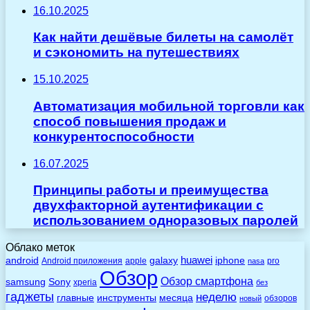
16.10.2025
Как найти дешёвые билеты на самолёт
и сэкономить на путешествиях
15.10.2025
Автоматизация мобильной торговли как
способ повышения продаж и
конкурентоспособности
16.07.2025
Принципы работы и преимущества
двухфакторной аутентификации с
использованием одноразовых паролей
Облако меток
huawei
android
galaxy
iphone
Android приложения
apple
pro
nasa
Обзор
Обзор смартфона
Sony
samsung
xperia
без
гаджеты
неделю
главные
инструменты
месяца
обзоров
новый