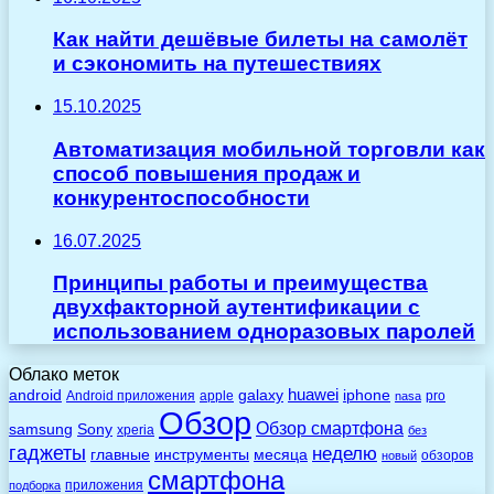
Как найти дешёвые билеты на самолёт
и сэкономить на путешествиях
15.10.2025
Автоматизация мобильной торговли как
способ повышения продаж и
конкурентоспособности
16.07.2025
Принципы работы и преимущества
двухфакторной аутентификации с
использованием одноразовых паролей
Облако меток
huawei
android
galaxy
iphone
Android приложения
apple
pro
nasa
Обзор
Обзор смартфона
Sony
samsung
xperia
без
гаджеты
неделю
главные
инструменты
месяца
обзоров
новый
смартфона
приложения
подборка