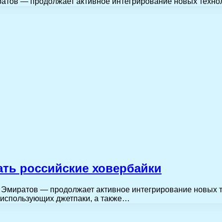
тов — продолжает активное интегрирование новых технол
ать российские ховербайки
Эмиратов — продолжает активное интегрирование новых т
 использующих джетпаки, а также…