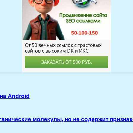
на Android
ганические молекулы, но не содержит признак