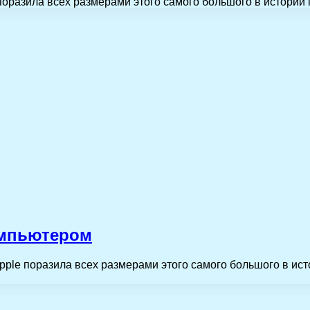
поразила всех размерами этого самого большого в истории
компьютером
pple поразила всех размерами этого самого большого в ис