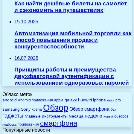
Как найти дешёвые билеты на самолёт
и сэкономить на путешествиях
15.10.2025
Автоматизация мобильной торговли как
способ повышения продаж и
конкурентоспособности
16.07.2025
Принципы работы и преимущества
двухфакторной аутентификации с
использованием одноразовых паролей
Облако меток
huawei
android
galaxy
iphone
Android приложения
apple
pro
nasa
Обзор
Обзор смартфона
Sony
samsung
xperia
без
гаджеты
неделю
главные
инструменты
месяца
обзоров
новый
смартфона
приложения
подборка
Популярные новости