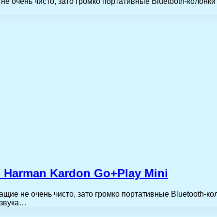
е очень чисто, зато громко портативные Bluetooth-колонки
 Harman Kardon Go+Play Mini
щие не очень чисто, зато громко портативные Bluetooth-ко
 звука…