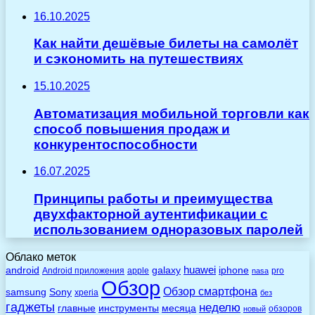
16.10.2025
Как найти дешёвые билеты на самолёт
и сэкономить на путешествиях
15.10.2025
Автоматизация мобильной торговли как
способ повышения продаж и
конкурентоспособности
16.07.2025
Принципы работы и преимущества
двухфакторной аутентификации с
использованием одноразовых паролей
Облако меток
huawei
android
galaxy
iphone
Android приложения
apple
pro
nasa
Обзор
Обзор смартфона
Sony
samsung
xperia
без
гаджеты
неделю
главные
инструменты
месяца
обзоров
новый