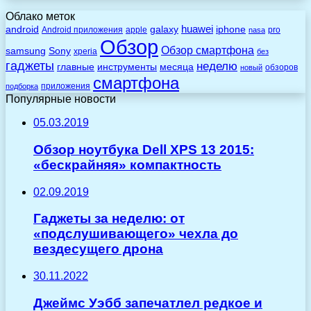
Облако меток
huawei
android
galaxy
iphone
Android приложения
apple
pro
nasa
Обзор
Обзор смартфона
Sony
samsung
xperia
без
гаджеты
неделю
главные
инструменты
месяца
обзоров
новый
смартфона
приложения
подборка
Популярные новости
05.03.2019
Обзор ноутбука Dell XPS 13 2015:
«бескрайняя» компактность
02.09.2019
Гаджеты за неделю: от
«подслушивающего» чехла до
вездесущего дрона
30.11.2022
Джеймс Уэбб запечатлел редкое и