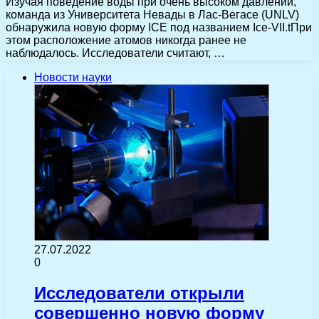
Изучая поведение воды при очень высоком давлении,
команда из Университета Невады в Лас-Вегасе (UNLV)
обнаружила новую форму ICE под названием Ice-VII.tПри
этом расположение атомов никогда ранее не
наблюдалось. Исследователи считают, …
Новости науки
27.07.2022
0
Исследователи открыли
совершенно новую форму