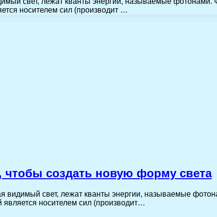
идимый свет, лежат кванты энергии, называемые фотонами.
яется носителем сил (производит …
, чтобы создать новую форму света
чая видимый свет, лежат кванты энергии, называемые фото
ый является носителем сил (производит…