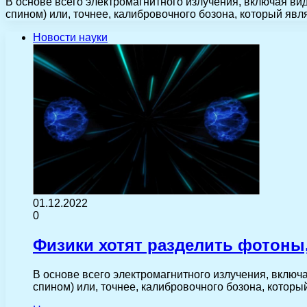
В основе всего электромагнитного излучения, включая в
спином) или, точнее, калибровочного бозона, который явл
Новости науки
01.12.2022
0
Физики хотят разделить фотоны
В основе всего электромагнитного излучения, вклю
спином) или, точнее, калибровочного бозона, котор