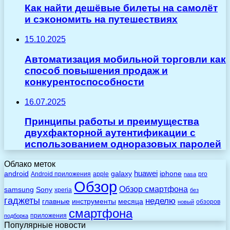
Как найти дешёвые билеты на самолёт
и сэкономить на путешествиях
15.10.2025
Автоматизация мобильной торговли как
способ повышения продаж и
конкурентоспособности
16.07.2025
Принципы работы и преимущества
двухфакторной аутентификации с
использованием одноразовых паролей
Облако меток
huawei
android
galaxy
iphone
Android приложения
apple
pro
nasa
Обзор
Обзор смартфона
Sony
samsung
xperia
без
гаджеты
неделю
главные
инструменты
месяца
обзоров
новый
смартфона
приложения
подборка
Популярные новости