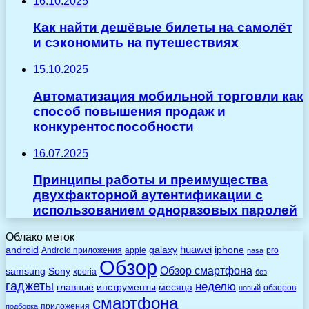
16.10.2025
Как найти дешёвые билеты на самолёт
и сэкономить на путешествиях
15.10.2025
Автоматизация мобильной торговли как
способ повышения продаж и
конкурентоспособности
16.07.2025
Принципы работы и преимущества
двухфакторной аутентификации с
использованием одноразовых паролей
Облако меток
huawei
android
galaxy
iphone
Android приложения
apple
pro
nasa
Обзор
Обзор смартфона
Sony
samsung
xperia
без
гаджеты
неделю
главные
инструменты
месяца
обзоров
новый
смартфона
приложения
подборка