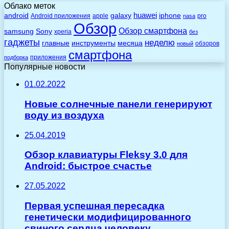
Облако меток
huawei
android
galaxy
iphone
Android приложения
apple
pro
nasa
Обзор
Обзор смартфона
Sony
samsung
xperia
без
гаджеты
неделю
главные
инструменты
месяца
обзоров
новый
смартфона
приложения
подборка
Популярные новости
01.02.2022
Новые солнечные панели генерируют
воду из воздуха
25.04.2019
Обзор клавиатуры Fleksy 3.0 для
Android: быстрое счастье
27.05.2022
Первая успешная пересадка
генетически модифицированного
свиного сердца человеку