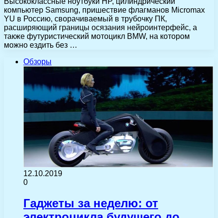
Высококлассные ноутбуки HP, цилиндрический
компьютер Samsung, пришествие флагманов Micromax
YU в Россию, сворачиваемый в трубочку ПК,
расширяющий границы осязания нейроинтерфейс, а
также футуристический мотоцикл BMW, на котором
можно ездить без …
Обзоры
12.10.2019
0
Гаджеты за неделю: от
электроцикла будущего до