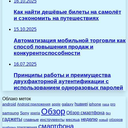
16.10.2025
Как найти дешёвые билеты на самолёт
и сэкономить на путешествиях
15.10.2025
Автоматизация мобильной торговли как
способ повышения продаж и
конкурентоспособности
16.07.2025
Принципы работы и преимущества
двухфакторной аутентификации с
использованием одноразовых паролей
Облако меток
huawei
android
galaxy
iphone
Android приложения
apple
pro
nasa
Обзор
Обзор смартфона
Sony
samsung
xperia
без
гаджеты
неделю
главные
инструменты
месяца
обзоров
новый
смартфона
приложения
подборка