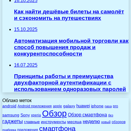
16.10.2025
Как найти дешёвые билеты на самолёт
и сэкономить на путешествиях
15.10.2025
Автоматизация мобильной торговли как
способ повышения продаж и
конкурентоспособности
16.07.2025
Принципы работы и преимущества
двухфакторной аутентификации с
использованием одноразовых паролей
Облако меток
huawei
android
galaxy
iphone
Android приложения
apple
pro
nasa
Обзор
Обзор смартфона
Sony
samsung
xperia
без
гаджеты
неделю
главные
инструменты
месяца
обзоров
новый
смартфона
приложения
подборка