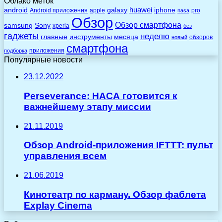
Облако меток
huawei
android
galaxy
iphone
Android приложения
apple
pro
nasa
Обзор
Обзор смартфона
Sony
samsung
xperia
без
гаджеты
неделю
главные
инструменты
месяца
обзоров
новый
смартфона
приложения
подборка
Популярные новости
23.12.2022
Perseverance: НАСА готовится к
важнейшему этапу миссии
21.11.2019
Обзор Android-приложения IFTTT: пульт
управления всем
21.06.2019
Кинотеатр по карману. Обзор фаблета
Explay Cinema