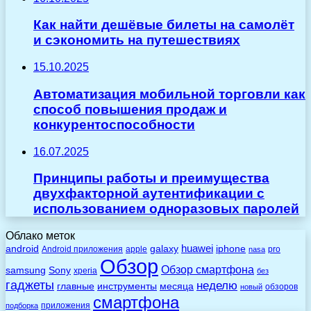
Как найти дешёвые билеты на самолёт
и сэкономить на путешествиях
15.10.2025
Автоматизация мобильной торговли как
способ повышения продаж и
конкурентоспособности
16.07.2025
Принципы работы и преимущества
двухфакторной аутентификации с
использованием одноразовых паролей
Облако меток
huawei
android
galaxy
iphone
Android приложения
apple
pro
nasa
Обзор
Обзор смартфона
Sony
samsung
xperia
без
гаджеты
неделю
главные
инструменты
месяца
обзоров
новый
смартфона
приложения
подборка