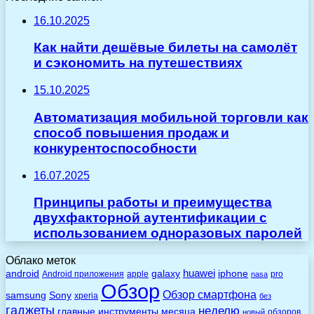
16.10.2025
Как найти дешёвые билеты на самолёт
и сэкономить на путешествиях
15.10.2025
Автоматизация мобильной торговли как
способ повышения продаж и
конкурентоспособности
16.07.2025
Принципы работы и преимущества
двухфакторной аутентификации с
использованием одноразовых паролей
Облако меток
huawei
android
galaxy
iphone
Android приложения
apple
pro
nasa
Обзор
Обзор смартфона
Sony
samsung
xperia
без
гаджеты
неделю
главные
инструменты
месяца
обзоров
новый