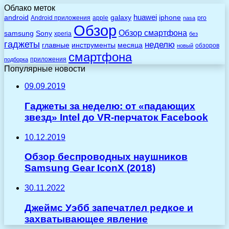
Облако меток
huawei
android
galaxy
iphone
Android приложения
apple
pro
nasa
Обзор
Обзор смартфона
Sony
samsung
xperia
без
гаджеты
неделю
главные
инструменты
месяца
обзоров
новый
смартфона
приложения
подборка
Популярные новости
09.09.2019
Гаджеты за неделю: от «падающих
звезд» Intel до VR-перчаток Facebook
10.12.2019
Обзор беспроводных наушников
Samsung Gear IconX (2018)
30.11.2022
Джеймс Уэбб запечатлел редкое и
захватывающее явление