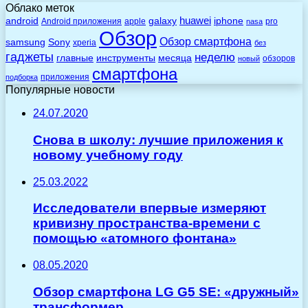
Облако меток
huawei
android
galaxy
iphone
Android приложения
apple
pro
nasa
Обзор
Обзор смартфона
Sony
samsung
xperia
без
гаджеты
неделю
главные
инструменты
месяца
обзоров
новый
смартфона
приложения
подборка
Популярные новости
24.07.2020
Снова в школу: лучшие приложения к
новому учебному году
25.03.2022
Исследователи впервые измеряют
кривизну пространства-времени с
помощью «атомного фонтана»
08.05.2020
Обзор смартфона LG G5 SE: «дружный»
трансформер