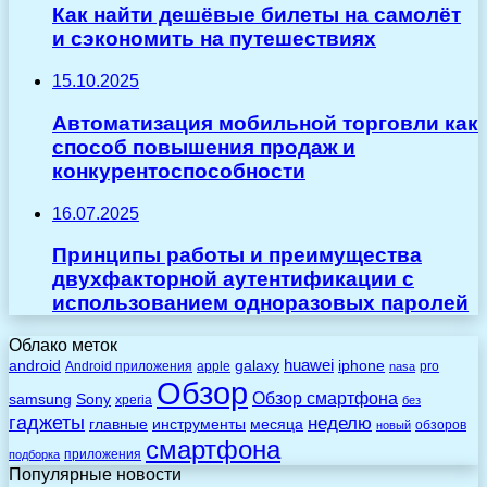
Как найти дешёвые билеты на самолёт
и сэкономить на путешествиях
15.10.2025
Автоматизация мобильной торговли как
способ повышения продаж и
конкурентоспособности
16.07.2025
Принципы работы и преимущества
двухфакторной аутентификации с
использованием одноразовых паролей
Облако меток
huawei
android
galaxy
iphone
Android приложения
apple
pro
nasa
Обзор
Обзор смартфона
Sony
samsung
xperia
без
гаджеты
неделю
главные
инструменты
месяца
обзоров
новый
смартфона
приложения
подборка
Популярные новости