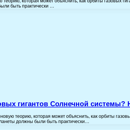
теорию, которая может объяснить, как орбиты газовых гиг
были быть практически …
зовых гигантов Солнечной системы? 
овую теорию, которая может объяснить, как орбиты газовы
планеты должны были быть практически…