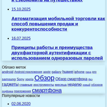
15.10.2025
Автоматизация мобильной торговли как
способ повышения продаж и
конкурентоспособности
16.07.2025
Принципы работы и преимущества
двухфакторной аутентификации с
использованием одноразовых паролей
Облако меток
huawei
android
galaxy
iphone
Android приложения
apple
pro
nasa
Обзор
Обзор смартфона
Sony
samsung
xperia
без
гаджеты
неделю
главные
инструменты
месяца
обзоров
новый
смартфона
приложения
подборка
Популярные новости
02.06.2020