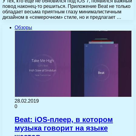
У тех, кто еще не обновился под iOS 7, появился важный
повод наконец-то решиться. Приложение Beat не только
обладает весьма приятным глазу минималистичным
дизайном в «семерочном» стиле, но и предлагает …
Обзоры
28.02.2019
0
Beat: iOS-плеер, в котором
музыка говорит на языке