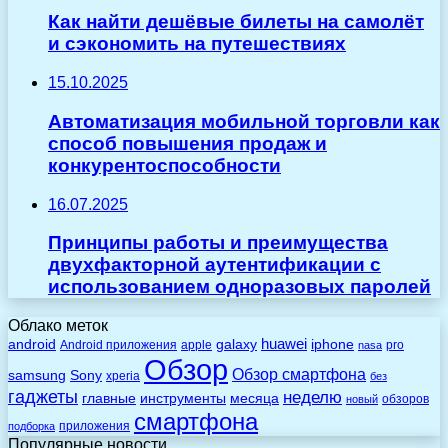
Как найти дешёвые билеты на самолёт
и сэкономить на путешествиях
15.10.2025
Автоматизация мобильной торговли как
способ повышения продаж и
конкурентоспособности
16.07.2025
Принципы работы и преимущества
двухфакторной аутентификации с
использованием одноразовых паролей
Облако меток
huawei
android
galaxy
iphone
Android приложения
apple
pro
nasa
Обзор
Обзор смартфона
Sony
samsung
xperia
без
гаджеты
неделю
главные
инструменты
месяца
обзоров
новый
смартфона
приложения
подборка
Популярные новости