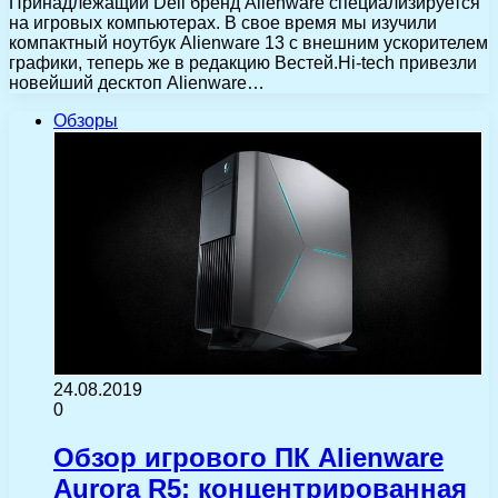
Принадлежащий Dell бренд Alienware специализируется
на игровых компьютерах. В свое время мы изучили
компактный ноутбук Alienware 13 с внешним ускорителем
графики, теперь же в редакцию Вестей.Hi-tech привезли
новейший десктоп Alienware…
Обзоры
24.08.2019
0
Обзор игрового ПК Alienware
Aurora R5: концентрированная