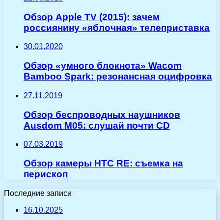
Обзор Apple TV (2015): зачем
россиянину «яблочная» телеприставка
30.01.2020
Обзор «умного блокнота» Wacom
Bamboo Spark: резонансная оцифровка
27.11.2019
Обзор беспроводных наушников
Ausdom M05: слушай почти CD
07.03.2019
Обзор камеры HTC RE: съемка на
перископ
Последние записи
16.10.2025