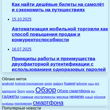
Как найти дешёвые билеты на самолёт
и сэкономить на путешествиях
15.10.2025
Автоматизация мобильной торговли как
способ повышения продаж и
конкурентоспособности
16.07.2025
Принципы работы и преимущества
двухфакторной аутентификации с
использованием одноразовых паролей
Облако меток
huawei
android
galaxy
iphone
Android приложения
apple
pro
nasa
Обзор
Обзор смартфона
Sony
samsung
xperia
без
гаджеты
неделю
главные
инструменты
месяца
обзоров
новый
смартфона
приложения
подборка
Популярные новости