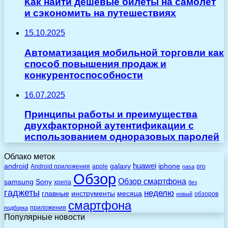
Как найти дешёвые билеты на самолёт
и сэкономить на путешествиях
15.10.2025
Автоматизация мобильной торговли как
способ повышения продаж и
конкурентоспособности
16.07.2025
Принципы работы и преимущества
двухфакторной аутентификации с
использованием одноразовых паролей
Облако меток
huawei
android
galaxy
iphone
Android приложения
apple
pro
nasa
Обзор
Обзор смартфона
Sony
samsung
xperia
без
гаджеты
неделю
главные
инструменты
месяца
обзоров
новый
смартфона
приложения
подборка
Популярные новости