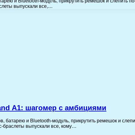
атарею и Bluetooth-модуль, прикрутить ремешок и слепить 
аслеты выпускали все,…
and A1: шагомер с амбициями
ов, батарею и Bluetooth-модуль, прикрутить ремешок и сле
ес-браслеты выпускали все, кому…