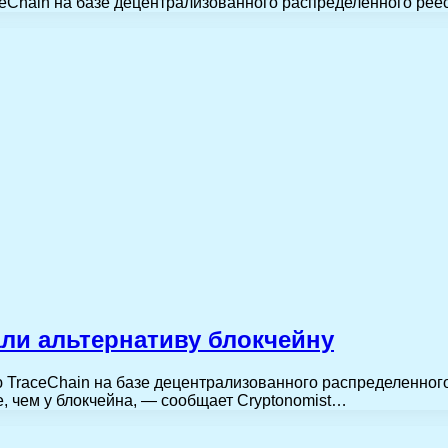
eChain на базе децентрализованного распределенного реес
ли альтернативу блокчейну
 TraceChain на базе децентрализованного распределенного 
е, чем у блокчейна, — сообщает Cryptonomist…