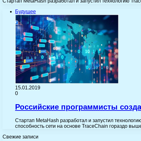
Стартап MetaHash разработал и запустил технологию Trac
Будущее
15.01.2019
0
Российские программисты созда
Стартап MetaHash разработал и запустил технологию
способность сети на основе TraceChain гораздо выш
Свежие записи