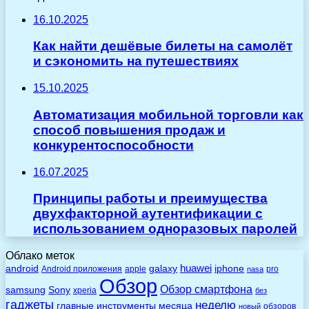
16.10.2025
Как найти дешёвые билеты на самолёт
и сэкономить на путешествиях
15.10.2025
Автоматизация мобильной торговли как
способ повышения продаж и
конкурентоспособности
16.07.2025
Принципы работы и преимущества
двухфакторной аутентификации с
использованием одноразовых паролей
Облако меток
huawei
android
galaxy
iphone
Android приложения
apple
pro
nasa
Обзор
Обзор смартфона
Sony
samsung
xperia
без
гаджеты
неделю
главные
инструменты
месяца
обзоров
новый