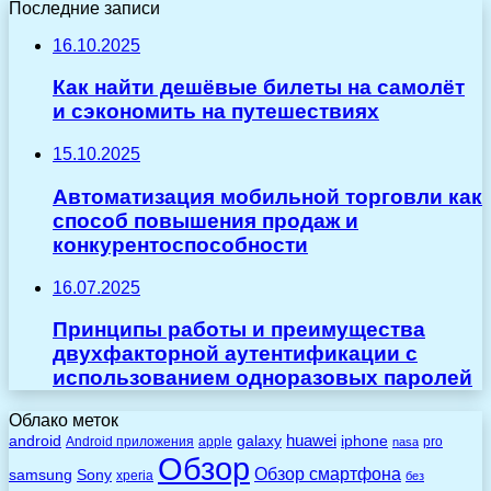
Последние записи
16.10.2025
Как найти дешёвые билеты на самолёт
и сэкономить на путешествиях
15.10.2025
Автоматизация мобильной торговли как
способ повышения продаж и
конкурентоспособности
16.07.2025
Принципы работы и преимущества
двухфакторной аутентификации с
использованием одноразовых паролей
Облако меток
huawei
android
galaxy
iphone
Android приложения
apple
pro
nasa
Обзор
Обзор смартфона
Sony
samsung
xperia
без