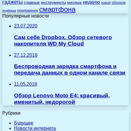
гаджеты
неделю
главные
инструменты
месяца
обзоров
новый
смартфона
приложения
подборка
Популярные новости
23.07.2020
Сам себе Dropbox. Обзор сетевого
накопителя WD My Cloud
27.12.2018
Беспроводная зарядка смартфона и
передача данных в одном канале связи
11.05.2019
Обзор Lenovo Moto E4: красивый,
именитый, недорогой
Рубрики
Будущее
Новости интернета